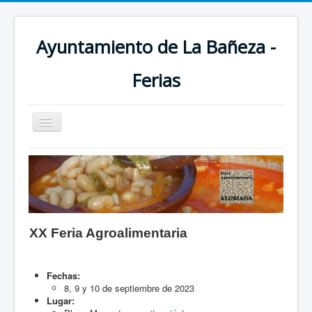
Ayuntamiento de La Bañeza -
Ferias
Toggle
Navigation
Inicio
Stocks
Libro
Agroalimentaria
XX Feria Agroalimentaria
Alfarería
Maquinaria A.O.
Fechas:
8, 9 y 10 de septiembre de 2023
Embutido y Queso
Lugar: